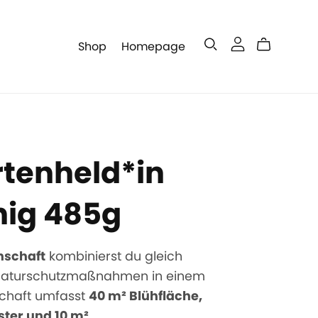
Shop
Homepage
rtenheld*in
nig 485g
nschaft
kombinierst du gleich
e Naturschutzmaßnahmen in einem
schaft umfasst
40 m² Blühfläche,
ster und 10 m²