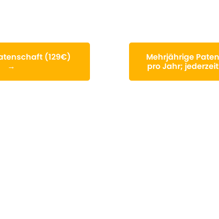
Patenschaft (129€)
Mehrjährige Paten
→
pro Jahr; jederze