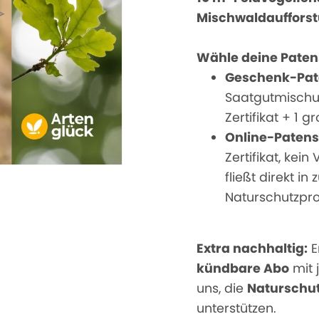
Mischwaldauffors
Wähle deine Paten
Geschenk-Pat
Saatgutmischun
Zertifikat + 1
Online-Patens
Zertifikat, kei
fließt direkt in
Naturschutzpro
Extra nachhaltig:
E
kündbare Abo
mit 
uns, die
Naturschut
unterstützen.