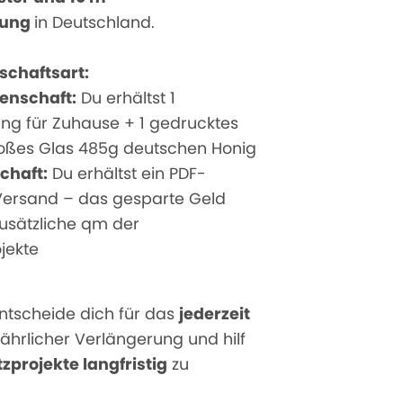
tung
in Deutschland.
schaftsart:
enschaft:
Du erhältst 1
g für Zuhause + 1 gedrucktes
 großes Glas 485g deutschen Honig
chaft:
Du erhältst ein PDF-
n Versand – das gesparte Geld
 zusätzliche qm der
jekte
ntscheide dich für das
jederzeit
jährlicher Verlängerung und hilf
zprojekte langfristig
zu